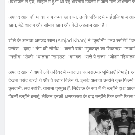
(विभाजन से पूर्व) लाहौर में हुआ था.वह भारतीय फिल्मो में जाने-माने अभिने
अमजद खान की मां का नाम कमर खान था. उनके परिवार में भाई इम्तियाज खान
खान, बेटे शादाब और सीमाब खान और बेटी अहलाम खान हैं।
शोले के अलावा अमजद खान (Amjad Khan) ने “कुर्बानी” “लव स्टोरी” “च
परदेस” “दादा”“ गंगा की सौगंध ” “कसमे-वादे” “मुक्कदर का सिकन्दर” “लावा
“नसीब” “रॉकी” “यातना” “सम्राट” “बगावत” “सत्ते पे सत्ता” “जोश” “हिम्मतवा
अमजद खान ने अपने लंबे करियर में ज्यादातर नकारात्मक भूमिकाएँ निभाईं। अमिता
देखना पसंद करते थे और वे स्टार विलेन थे. इसके अलावा उन्होंने कुछ फिल्मों
कुरबानी, लव स्टोरी, याराना प्रमुख हैं. निर्देशक के रूप में भी उन्होंन
फिल्में उन्होंने बनाईं, लेकिन इनकी असफलता के बाद उन्होंने फिर कभी फिल्म न