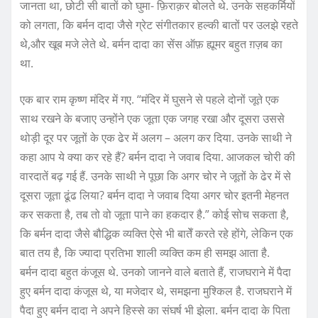
जानता था, छोटी सी बातों को घुमा- फ़िराक़र बोलते थे. उनके सहकर्मियों
को लगता, कि बर्मन दादा जैसे ग्रेट संगीतकार हल्की बातों पर उलझे रहते
थे,और खूब मजे लेते थे. बर्मन दादा का सेंस ऑफ़ ह्यूमर बहुत ग़ज़ब का
था.
एक बार राम कृष्ण मंदिर में गए. “मंदिर में घुसने से पहले दोनों जूते एक
साथ रखने के बजाए उन्होंने एक जूता एक जगह रखा और दूसरा उससे
थोड़ी दूर पर जूतों के एक ढेर में अलग – अलग कर दिया. उनके साथी ने
कहा आप ये क्या कर रहे हैं? बर्मन दादा ने जवाब दिया. आजकल चोरी की
वारदातें बढ़ गई हैं. उनके साथी ने पूछा कि अगर चोर ने जूतों के ढेर में से
दूसरा जूता ढूंढ लिया? बर्मन दादा ने जवाब दिया अगर चोर इतनी मेहनत
कर सकता है, तब तो वो जूता पाने का हकदार है.” कोई सोच सकता है,
कि बर्मन दादा जैसे बौद्धिक व्यक्ति ऐसे भी बातेँ करते रहे होंगे, लेकिन एक
बात तय है, कि ज्यादा प्रतिभा शाली व्यक्ति कम ही समझ आता है.
बर्मन दादा बहुत कंजूस थे. उनको जानने वाले बताते हैं, राजघराने में पैदा
हुए बर्मन दादा कंजूस थे, या मजेदार थे, समझना मुश्किल है. राजघराने में
पैदा हुए बर्मन दादा ने अपने हिस्से का संघर्ष भी झेला. बर्मन दादा के पिता