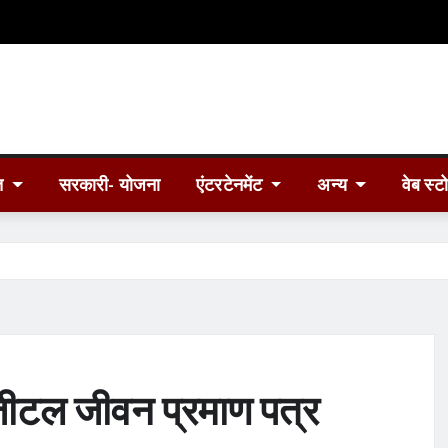
त
सरकारी- योजना
एंटरटेनमेंट
अन्य
वेब स्ट
िजीटल जीवन प्रमाण पत्र