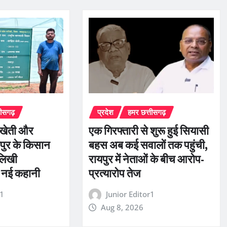
तीसगढ़
प्रदेश
हमर छत्तीसगढ़
त खेती और
एक गिरफ्तारी से शुरू हुई सियासी
शपुर के किसान
बहस अब कई सवालों तक पहुंची,
लिखी
रायपुर में नेताओं के बीच आरोप-
ी नई कहानी
प्रत्यारोप तेज
r1
Junior Editor1
Aug 8, 2026