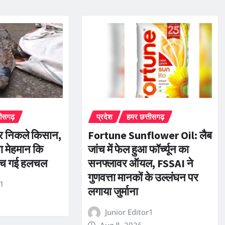
तीसगढ़
प्रदेश
हमर छत्तीसगढ़
र निकले किसान,
Fortune Sunflower Oil: लैब
सा मेहमान कि
जांच में फेल हुआ फॉर्च्यून का
ें मच गई हलचल
सनफ्लावर ऑयल, FSSAI ने
गुणवत्ता मानकों के उल्लंघन पर
r1
लगाया जुर्माना
Junior Editor1