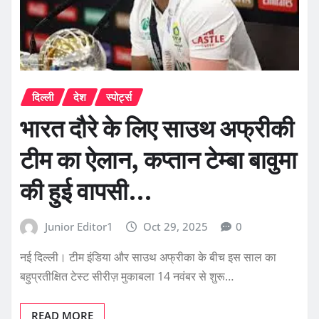
दिल्ली
देश
स्पोर्ट्स
भारत दौरे के लिए साउथ अफ्रीकी
टीम का ऐलान, कप्तान टेम्बा बावुमा
की हुई वापसी…
Junior Editor1
Oct 29, 2025
0
नई दिल्ली। टीम इंडिया और साउथ अफ्रीका के बीच इस साल का
बहुप्रतीक्षित टेस्ट सीरीज़ मुकाबला 14 नवंबर से शुरू…
READ MORE