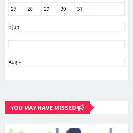
27
28
29
30
31
« Jun
Aug »
YOU MAY HAVE MISSED