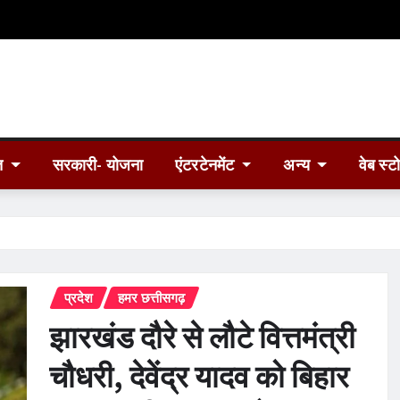
त
सरकारी- योजना
एंटरटेनमेंट
अन्य
वेब स्ट
प्रदेश
हमर छत्तीसगढ़
झारखंड दौरे से लौटे​ वित्तमंत्री
चौधरी, देवेंद्र यादव को बिहार