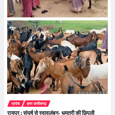
प्रदेश
हमर छत्तीसगढ़
रायपुर : संघर्ष से स्वावलंबन- धमतरी की छिपली