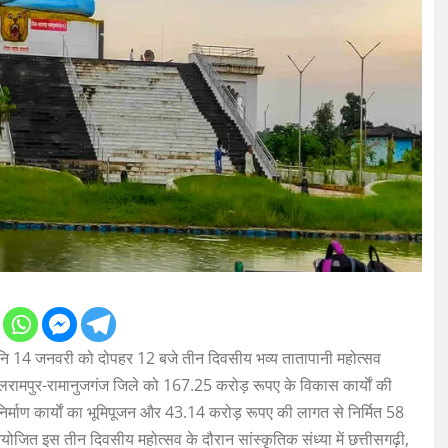
ि 14 जनवरी को दोपहर 12 बजे तीन दिवसीय भव्य तातापानी महोत्सव
लरामपुर-रामानुजगंज जिले को 167.25 करोड़ रूपए के विकास कार्याें की
निर्माण कार्याें का भूमिपूजन और 43.14 करोड़ रूपए की लागत से निर्मित 58
 आयोजित इस तीन दिवसीय महोत्सव के दौरान सांस्कृतिक संध्या में छत्तीसगढ़ी,