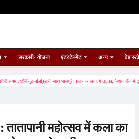
त
सरकारी- योजना
एंटरटेनमेंट
अन्य
वेब स्ट
 संगम.. छॉलीवुड-बॉलीवुड के साथ भोजपुरी कलाकार लगाएंगे तड़का, फैशन वॉक में ट्र
ातापानी महोत्सव में कला का