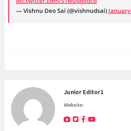
pic.twitter.com/S1wuMpfdcd
— Vishnu Deo Sai (@vishnudsai)
January
Junior Editor1
Website: