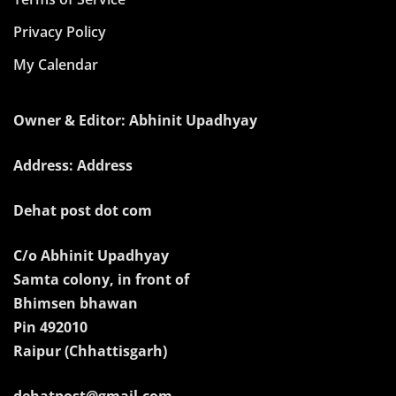
Privacy Policy
My Calendar
Owner & Editor: Abhinit Upadhyay
Address: Address
Dehat post dot com
C/o Abhinit Upadhyay
Samta colony, in front of
Bhimsen bhawan
Pin 492010
Raipur (Chhattisgarh)
dehatpost@gmail.com