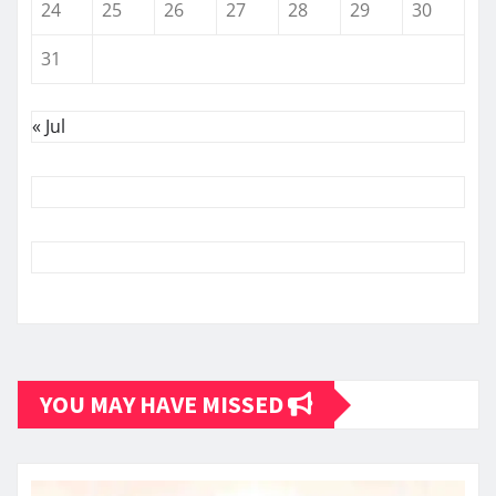
24
25
26
27
28
29
30
31
« Jul
YOU MAY HAVE MISSED