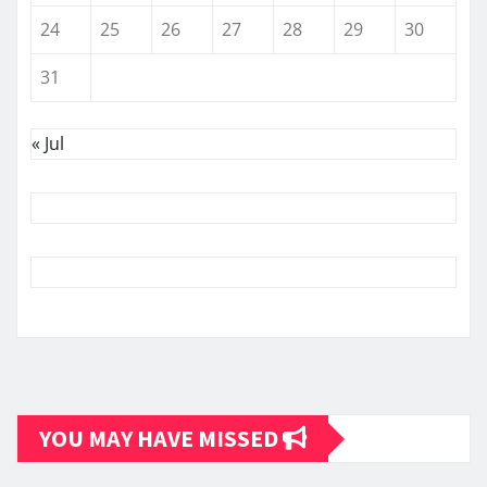
24
25
26
27
28
29
30
31
« Jul
YOU MAY HAVE MISSED