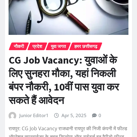
नौकरी
प्रदेश
युवा जगत
हमर छत्तीसगढ़
CG Job Vacancy: युवाओं के
लिए सुनहरा मौका, यहां निकली
बंपर नौकरी, 10वीं पास युवा कर
सकते हैं आवेदन
Junior Editor1
Apr 5, 2025
0
रायपुर: CG Job Vacancy राजधानी रायपुर की निजी कंपनी में फील्ड
ऑपरेशन सुपरवाईजर के तहत डिप्लोमा ऑफ राईडर्स इन रैपीडो-फील्ड…