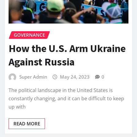
GOVERNANCE
How the U.S. Arm Ukraine
Against Russia
Super Admin
May 24, 2023
0
The political landscape in the United States is
constantly changing, and it can be difficult to keep
up with
READ MORE