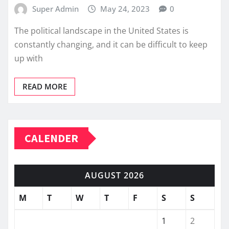
Super Admin
May 24, 2023
0
The political landscape in the United States is
constantly changing, and it can be difficult to keep
up with
READ MORE
CALENDER
AUGUST 2026
M
T
W
T
F
S
S
1
2