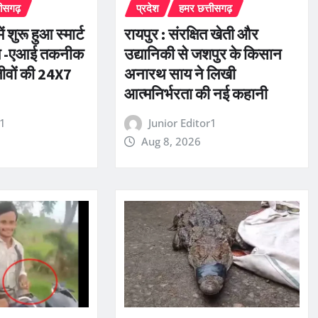
तीसगढ़
प्रदेश
हमर छत्तीसगढ़
 शुरू हुआ स्मार्ट
रायपुर : संरक्षित खेती और
्टम -एआई तकनीक
उद्यानिकी से जशपुर के किसान
ीवों की 24X7
अनारथ साय ने लिखी
आत्मनिर्भरता की नई कहानी
r1
Junior Editor1
Aug 8, 2026