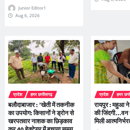
Junior Editor1
Aug 6, 2026
प्रदेश
हमर छत्तीसगढ़
प्रदेश
हमर छत्
बलौदाबाजार : ’खेती में तकनीक
रायपुर : महुआ न
का उपयोग: किसानों ने ड्रोन से
की जिंदगी…वन 
खरपतवार नाशक का छिड़काव
मिली आत्मनिर्भ
कर 40 हेक्टेयर में बचाया समय