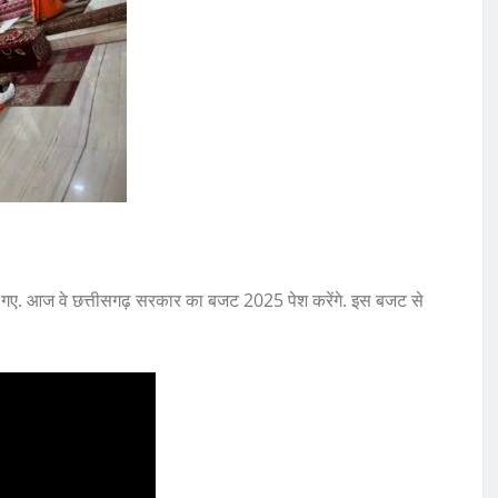
ा हो गए. आज वे छत्तीसगढ़ सरकार का बजट 2025 पेश करेंगे. इस बजट से