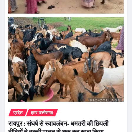
प्रदेश
हमर छत्तीसगढ़
रायपुर : संघर्ष से स्वावलंबन- धमतरी की छिपली
दीदियों ने बकरी पालन से शुरू कर खड़ा किया