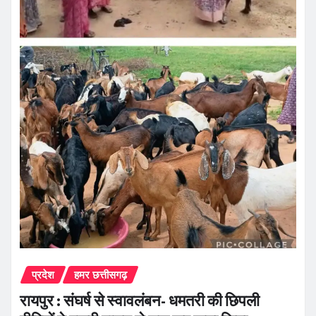
प्रदेश
हमर छत्तीसगढ़
रायपुर : संघर्ष से स्वावलंबन- धमतरी की छिपली