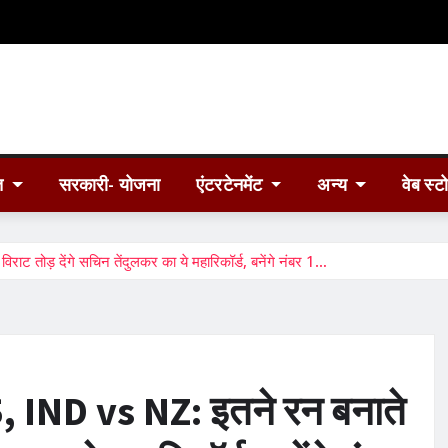
त
सरकारी- योजना
एंटरटेनमेंट
अन्य
वेब स्ट
ोड़ देंगे सचिन तेंदुलकर का ये महारिकॉर्ड, बनेंगे नंबर 1…
IND vs NZ: इतने रन बनाते