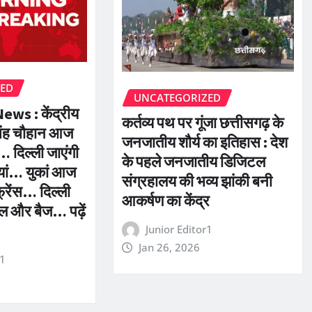
ZED
UNCATEGORIZED
ws : केंद्रीय
कर्तव्य पथ पर गूंजा छत्तीसगढ़ के
सिंह चौहान आज
जनजातीय शौर्य का इतिहास : देश
… दिल्ली जाएंगी
के पहले जनजातीय डिजिटल
ियां… युकां आज
संग्रहालय की भव्य झांकी बनी
फ्रेंस… दिल्ली
आकर्षण का केंद्र
बघेल और बैज… पढ़ें
Junior Editor1
Jan 26, 2026
r1