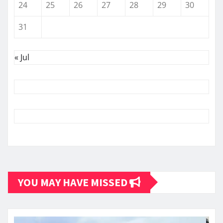
24
25
26
27
28
29
30
31
« Jul
YOU MAY HAVE MISSED