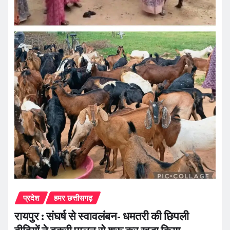
प्रदेश
हमर छत्तीसगढ़
रायपुर : संघर्ष से स्वावलंबन- धमतरी की छिपली