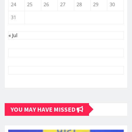
24
25
26
27
28
29
30
31
« Jul
YOU MAY HAVE MISSED