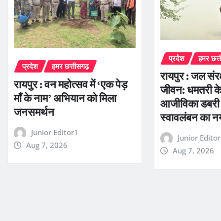
प्रदेश
हमर छत्
प्रदेश
हमर छत्तीसगढ़
रायपुर : जल संर
रायपुर : वन महोत्सव में ‘एक पेड़
जीवन: धमतरी के 
माँ के नाम’ अभियान को मिला
आजीविका डबरी 
जनसमर्थन
स्वावलंबन का 
Junior Editor1
Junior Edito
Aug 7, 2026
Aug 7, 2026