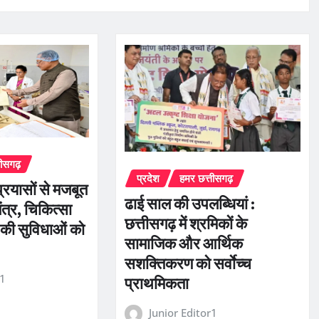
तीसगढ़
प्रदेश
हमर छत्तीसगढ़
्रयासों से मजबूत
ढाई साल की उपलब्धियां :
तंत्र, चिकित्सा
छत्तीसगढ़ में श्रमिकों के
 की सुविधाओं को
सामाजिक और आर्थिक
सशक्तिकरण को सर्वाेच्च
r1
प्राथमिकता
Junior Editor1