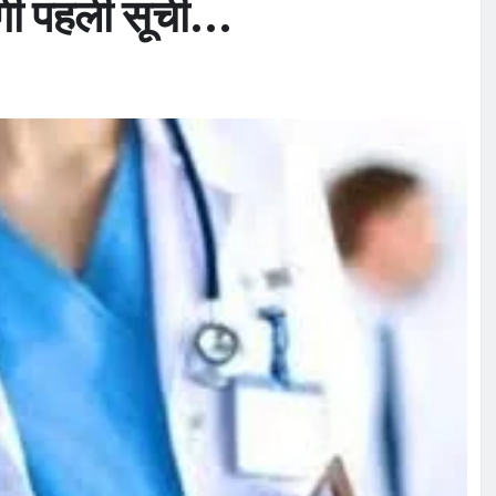
गी पहली सूची…