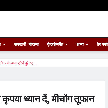
त
सरकारी- योजना
एंटरटेनमेंट
अन्य
वेब स्ट
 से ज्यादा ट्रेनें हुई रद्द…
पया ध्यान दें, मीचोंग तूफान