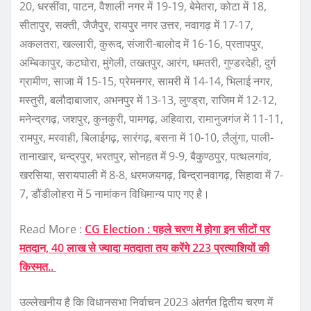
20, धरसींवा, पाटन, वैशाली नगर में 19-19, बेमेतरा, कोटा में 18,
सीतापुर, सक्ती, जैजैपुर, रायपुर नगर उत्तर, नवागढ़ में 17-17,
अकलतरा, खल्लारी, कुरूद, संजारी-बालोद में 16-16, प्रतापपुर,
अम्बिकापुर, कटघोरा, मुंगेली, तखतपुर, आरंग, धमतरी, गुण्डरदेही, दुर्ग
ग्रामीण, साजा में 15-15, प्रेमनगर, सामरी में 14-14, भिलाई नगर,
मस्तुरी, बलौदाबाजार, अभनपुर में 13-13, लुण्ड्रा, राजिम में 12-12,
मनेन्द्रगढ़, जशपुर, कुनकुरी, पामगढ़, अहिवारा, रामानुजगंज में 11-11,
रामपुर, मरवाही, बिलाईगढ़, सारंगढ़, बसना में 10-10, लैलुंगा, पाली-
तानाखार, चन्द्रपुर, भरतपुर, सोनहत में 9-9, बैकुण्ठपुर, पत्थलगांव,
खरसिया, सरायपाली में 8-8, धरमजयगढ़, बिन्द्रानवागढ़, सिहावा में 7-
7, डौंडीलोहरा में 5 नामांकन विधिमान्य पाए गए है।
Read More :
CG Election : पहले चरण में होगा इन सीटों पर
मतदान, 40 लाख से ज्यादा मतदाता तय करेंगे 223 प्रत्याशियों की
किस्मत..
उल्लेखनीय है कि विधानसभा निर्वाचन 2023 अंतर्गत द्वितीय चरण में