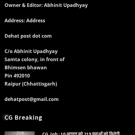
Owner & Editor: Abhinit Upadhyay
Address: Address
Dehat post dot com
C/o Abhinit Upadhyay
Samta colony, in front of
Bhimsen bhawan
Pin 492010
Raipur (Chhattisgarh)
dehatpost@gmail.com
CG Breaking
CG Job : 10 अगस्त को 219 युवाओं को मिलेगी