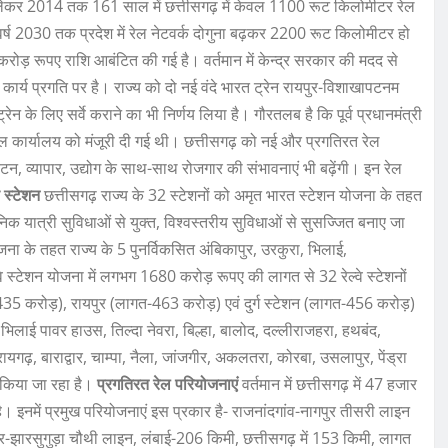
े लेकर 2014 तक 161 साल में छत्तीसगढ़ में केवल 1100 रूट किलोमीटर रेल
 से वर्ष 2030 तक प्रदेश में रेल नेटवर्क दोगुना बढ़कर 2200 रूट किलोमीटर हो
करोड़ रूपए राशि आबंटित की गई है। वर्तमान में केन्द्र सरकार की मदद से
र्य प्रगति पर है। राज्य को दो नई वंदे भारत ट्रेन रायपुर-विशाखापटनम
न के लिए सर्वे कराने का भी निर्णय लिया है। गौरतलब है कि पूर्व प्रधानमंत्री
 जोनल कार्यालय को मंजूरी दी गई थी। छत्तीसगढ़ को नई और प्रगतिरत रेल
ं पर्यटन, व्यापार, उद्योग के साथ-साथ रोजगार की संभावनाएं भी बढ़ेंगी। इन रेल
वे स्टेशन
छत्तीसगढ़ राज्य के 32 स्टेशनों को अमृत भारत स्टेशन योजना के तहत
ुनिक यात्री सुविधाओं से युक्त, विश्वस्तरीय सुविधाओं से सुसज्जित बनाए जा
शन योजना के तहत राज्य के 5 पुनर्विकसित अंबिकापुर, उरकुरा, भिलाई,
्वे स्टेशन योजना में लगभग 1680 करोड़ रूपए की लागत से 32 रेल्वे स्टेशनों
गत 435 करोड़), रायपुर (लागत-463 करोड़) एवं दुर्ग स्टेशन (लागत-456 करोड़)
 भिलाई पावर हाउस, तिल्दा नेवरा, बिल्हा, बालोद, दल्लीराजहरा, हथबंद,
रायगढ़, बाराद्वार, चाम्पा, नैला, जांजगीर, अकलतरा, कोरबा, उसलापुर, पेंड्रा
स किया जा रहा है।
प्रगतिरत रेल परियोजनाएं
वर्तमान में छत्तीसगढ़ में 47 हजार
। इनमें प्रमुख परियोजनाएं इस प्रकार है- राजनांदगांव-नागपुर तीसरी लाइन
-झारसुगुड़ा चौथी लाइन, लंबाई-206 किमी, छत्तीसगढ़ में 153 किमी, लागत