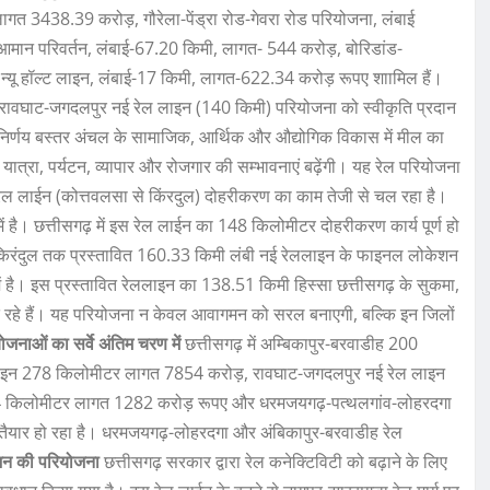
3438.39 करोड़, गौरेला-पेंड्रा रोड-गेवरा रोड परियोजना, लंबाई
मान परिवर्तन, लंबाई-67.20 किमी, लागत- 544 करोड़, बोरिडांड-
न्यू हॉल्ट लाइन, लंबाई-17 किमी, लागत-622.34 करोड़ रूपए शाामिल हैं।
 रावघाट-जगदलपुर नई रेल लाइन (140 किमी) परियोजना को स्वीकृति प्रदान
्णय बस्तर अंचल के सामाजिक, आर्थिक और औद्योगिक विकास में मील का
यात्रा, पर्यटन, व्यापार और रोजगार की सम्भावनाएं बढ़ेंगी। यह रेल परियोजना
ेके रेल लाईन (कोत्तवलसा से किंरदुल) दोहरीकरण का काम तेजी से चल रहा है।
है। छत्तीसगढ़ में इस रेल लाईन का 148 किलोमीटर दोहरीकरण कार्य पूर्ण हो
े किरंदुल तक प्रस्तावित 160.33 किमी लंबी नई रेललाइन के फाइनल लोकेशन
रण में है। इस प्रस्तावित रेललाइन का 138.51 किमी हिस्सा छत्तीसगढ़ के सुकमा,
चित रहे हैं। यह परियोजना न केवल आवागमन को सरल बनाएगी, बल्कि इन जिलों
ोजनाओं का सर्वे अंतिम चरण में
छत्तीसगढ़ में अम्बिकापुर-बरवाडीह 200
ाइन 278 किलोमीटर लागत 7854 करोड़, रावघाट-जगदलपुर नई रेल लाइन
4 किलोमीटर लागत 1282 करोड़ रूपए और धरमजयगढ़-पत्थलगांव-लोहरदगा
यार हो रहा है। धरमजयगढ़-लोहरदगा और अंबिकापुर-बरवाडीह रेल
ेशन की परियोजना
छत्तीसगढ़ सरकार द्वारा रेल कनेक्टिविटी को बढ़ाने के लिए