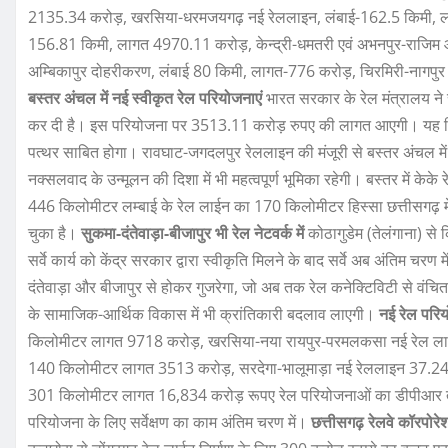
2135.34 करोड़, खरसिया-धरमजयगढ़ नई रेललाइन, लंबाई-162.5 किमी, लागत 
156.81 किमी, लागत 4970.11 करोड़, केन्द्री-धमतरी एवं अभनपुर-राजिम आ
अम्बिकापुर दोहरीकरण, लंबाई 80 किमी, लागत-776 करोड़, चिरमिरी-नागपुर 
बस्तर अंचल में नई स्वीकृत रेल परियोजनाएं
भारत सरकार के रेल मंत्रालय ने
कर दी है। इस परियोजना पर 3513.11 करोड़ रुपए की लागत आएगी। यह निर
पत्थर साबित होगा। रावघाट-जगदलपुर रेललाइन की मंजूरी से बस्तर अंचल में 
नक्सलवाद के उन्मूलन की दिशा में भी महत्वपूर्ण भूमिका रहेगी। बस्तर में क
446 किलोमीटर लम्बाई के रेल लाईन का 170 किलोमीटर हिस्सा छत्तीसगढ़ में 
चुका है।
सुकमा-दंतेवाड़ा-बीजापुर भी रेल नेटवर्क में
कोठागुडेम (तेलंगाना) स
सर्वे कार्य को केंद्र सरकार द्वारा स्वीकृति मिलने के बाद सर्वे अब अंतिम च
दंतेवाड़ा और बीजापुर से होकर गुजरेगा, जो अब तक रेल कनेक्टिविटी से वं
के सामाजिक-आर्थिक विकास में भी क्रांतिकारी बदलाव लाएगी।
नई रेल परिय
किलोमीटर लागत 9718 करोड़, खरसिया-नया रायपुर-परमलकसा नई रेल ल
140 किलोमीटर लागत 3513 करोड़, सरदेगा-भालूमाड़ा नई रेललाइन 37.2
301 किलोमीटर लागत 16,834 करोड़ रूपए रेल परियोजनाओं का डीपीआर तै
परियोजना के लिए सर्वेक्षण का काम अंतिम चरण में।
छत्तीसगढ़ रेलवे कॉरपोर