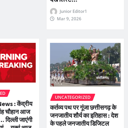
Junior Editor1
Mar 9, 2026
ZED
UNCATEGORIZED
ws : केंद्रीय
कर्तव्य पथ पर गूंजा छत्तीसगढ़ के
सिंह चौहान आज
जनजातीय शौर्य का इतिहास : देश
… दिल्ली जाएंगी
के पहले जनजातीय डिजिटल
ियां… युकां आज