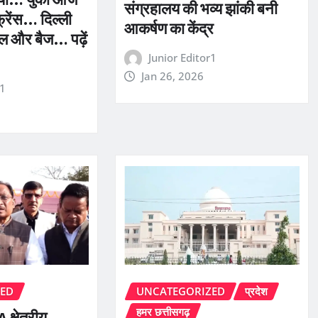
संग्रहालय की भव्य झांकी बनी
फ्रेंस… दिल्ली
आकर्षण का केंद्र
बघेल और बैज… पढ़ें
Junior Editor1
Jan 26, 2026
r1
ZED
UNCATEGORIZED
प्रदेश
हमर छत्तीसगढ़
 क्षेत्रीय