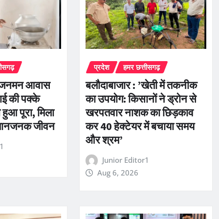
तीसगढ़
प्रदेश
हमर छत्तीसगढ़
एम जनमन आवास
बलौदाबाजार : ’खेती में तकनीक
ाई की पक्के
का उपयोग: किसानों ने ड्रोन से
ुआ पूरा, मिला
खरपतवार नाशक का छिड़काव
म्मानजनक जीवन
कर 40 हेक्टेयर में बचाया समय
और श्रम’
r1
Junior Editor1
Aug 6, 2026