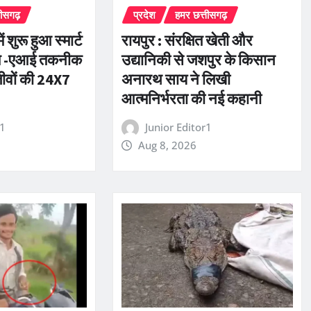
तीसगढ़
प्रदेश
हमर छत्तीसगढ़
 शुरू हुआ स्मार्ट
रायपुर : संरक्षित खेती और
्टम -एआई तकनीक
उद्यानिकी से जशपुर के किसान
ीवों की 24X7
अनारथ साय ने लिखी
आत्मनिर्भरता की नई कहानी
r1
Junior Editor1
Aug 8, 2026