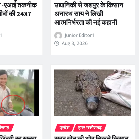
्टम -एआई तकनीक
उद्यानिकी से जशपुर के किसान
ीवों की 24X7
अनारथ साय ने लिखी
आत्मनिर्भरता की नई कहानी
r1
Junior Editor1
Aug 8, 2026
तीसगढ़
प्रदेश
हमर छत्तीसगढ़
ी जिंदगी का खतरा,
सुबह खेत की ओर निकले किसान,