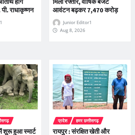
अतिथि होंगे
मिली रफ्तार, वार्षिक बजट
 पी. राधाकृष्णन
आवंटन बढ़कर 7,470 करोड़
r1
Junior Editor1
Aug 8, 2026
तीसगढ़
प्रदेश
हमर छत्तीसगढ़
 शुरू हुआ स्मार्ट
रायपुर : संरक्षित खेती और