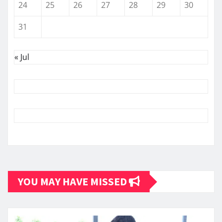
24
25
26
27
28
29
30
31
« Jul
YOU MAY HAVE MISSED