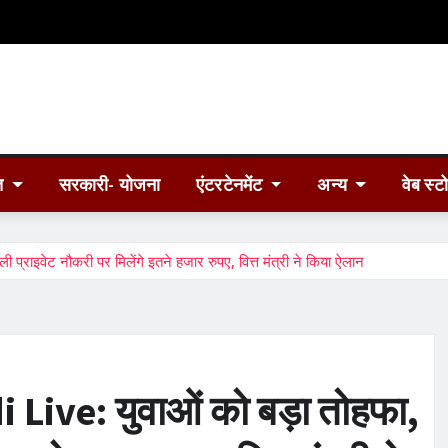
त
सरकारी- योजना
एंटरटेनमेंट
अन्य
वेब स्ट
ाइवेट नौकरी पर मिलेंगे इतने हजार रुपए, वित्त मंत्री ने किया ऐलान
ive: युवाओं को बड़ा तोहफा,