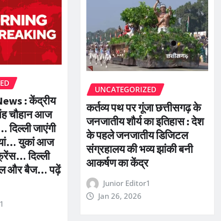
ZED
UNCATEGORIZED
ws : केंद्रीय
कर्तव्य पथ पर गूंजा छत्तीसगढ़ के
सिंह चौहान आज
जनजातीय शौर्य का इतिहास : देश
… दिल्ली जाएंगी
के पहले जनजातीय डिजिटल
ियां… युकां आज
संग्रहालय की भव्य झांकी बनी
फ्रेंस… दिल्ली
आकर्षण का केंद्र
बघेल और बैज… पढ़ें
Junior Editor1
Jan 26, 2026
r1