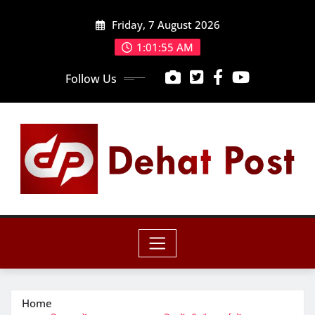
Skip
Friday, 7 August 2026
to
content
1:01:56 AM
Follow Us
Home