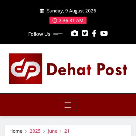
Skip
Sunday, 9 August 2026
to
content
2:36:32 AM
Follow Us
Home
2025
June
21