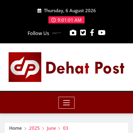
Skip
Thursday, 6 August 2026
to
content
9:01:03 AM
Follow Us
Home
2025
June
03