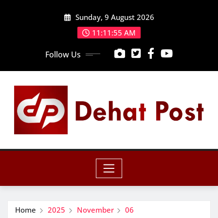
Skip
Sunday, 9 August 2026
to
content
11:11:57 AM
Follow Us
Home
2025
November
06