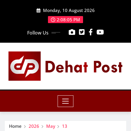
Skip
Monday, 10 August 2026
to
content
2:08:07 PM
Follow Us
Home
2026
May
13