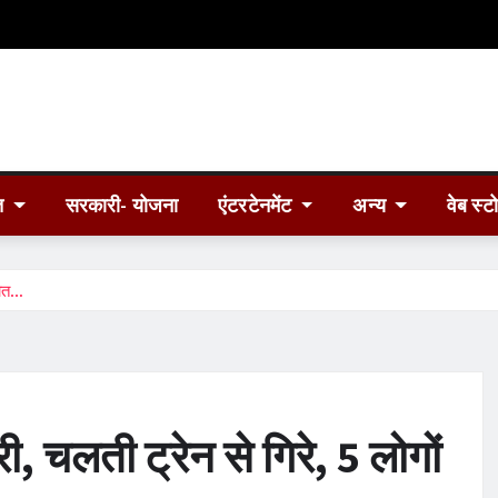
त
सरकारी- योजना
एंटरटेनमेंट
अन्य
वेब स्ट
मौत…
री, चलती ट्रेन से गिरे, 5 लोगों