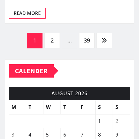
READ MORE
Posts
1
2
…
39
pagination
CALENDER
AUGUST 2026
M
T
W
T
F
S
S
1
2
3
4
5
6
7
8
9