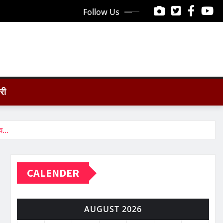
Follow Us
ोरी
्य…
CALENDER
AUGUST 2026