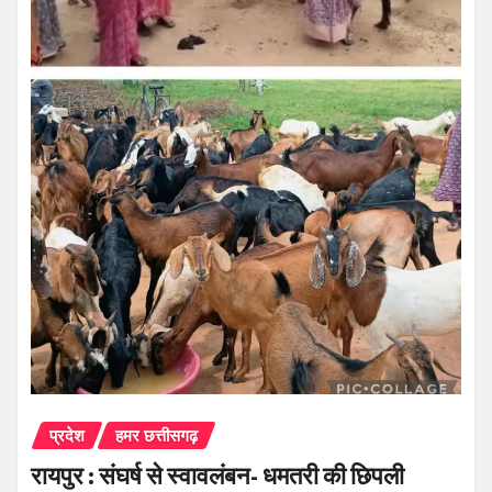
प्रदेश
हमर छत्तीसगढ़
रायपुर : संघर्ष से स्वावलंबन- धमतरी की छिपली