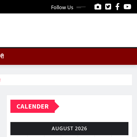
Follow Us
ोरी
न
CALENDER
AUGUST 2026