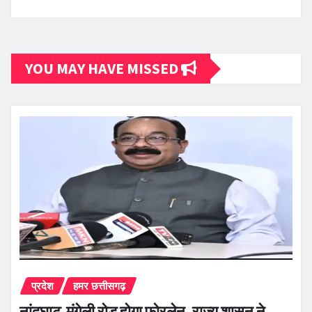
YOU MAY HAVE MISSED
प्रदेश
हमर छत्तीसगढ़
नांदघाट-मुंगेली रोड होगा फोरलेन, राज्य शासन ने