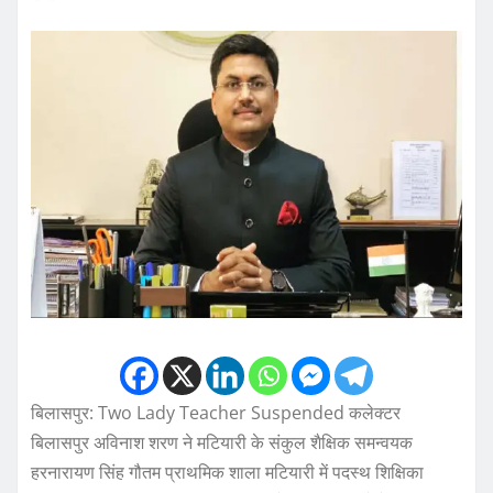
बिलासपुर: Two Lady Teacher Suspended कलेक्टर
बिलासपुर अविनाश शरण ने मटियारी के संकुल शैक्षिक समन्वयक
हरनारायण सिंह गौतम प्राथमिक शाला मटियारी में पदस्थ शिक्षिका