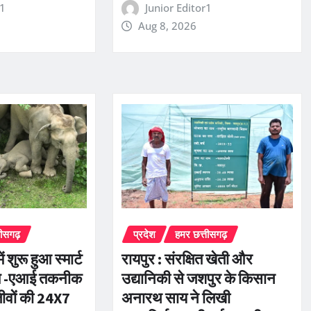
r1
Junior Editor1
Aug 8, 2026
तीसगढ़
प्रदेश
हमर छत्तीसगढ़
 शुरू हुआ स्मार्ट
रायपुर : संरक्षित खेती और
्टम -एआई तकनीक
उद्यानिकी से जशपुर के किसान
ीवों की 24X7
अनारथ साय ने लिखी