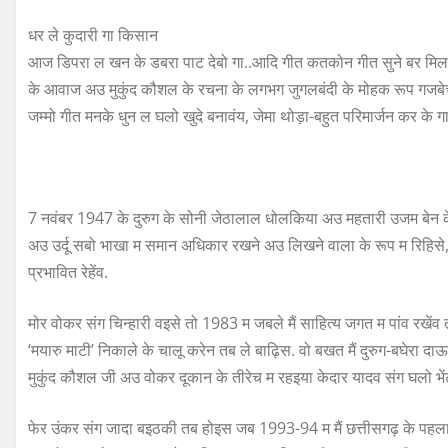
धर ले कुदारी गा किसान
आज डिपरा ल खन के डबरा पाट देबो गा..आदि गीत कतकोन गीत सुने बर मिलय. 
के आवाज अउ मुकुंद कौशल के रचना के लगभग जुगलबंदी के मोहक रूप गजबेच 
जम्मो गीत मनके धुन ल घलो खुदे बनावंय, जेमा थोड़ा-बहुत परिमार्जन कर के ग
7 नवंबर 1947 के दुरुग के सोनी जेठालाल धोलकिया अउ महतारी उजम बेन के घर
अउ उर्दू सबो भाखा म समान अधिकार रखने अउ लिखने वाला के रूप म रिहिसे, 
प्रभावित रेहेंव.
मोर वोकर संग चिन्हारी वइसे तो 1983 म जबले मैं साहित्य जगत म पांव रखें
‘मयारु माटी’ निकाले के चालू करेन तब ले बाढ़िस. वो बखत मैं दुरुग-बघेरा दा
मुकुंद कौशल जी अउ वोकर दूकान के तीरेच म रहइया केदार यादव संग घलो भें
फेर उंकर संग जादा बइठकी तब होइस जब 1993-94 म मैं छत्तीसगढ़ के पहला रिक