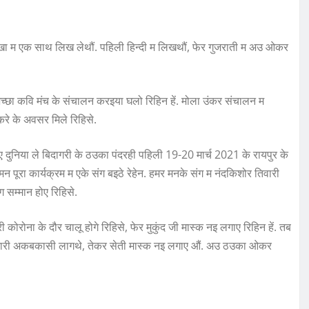
भाखा म एक साथ लिख लेथौं. पहिली हिन्दी म लिखथौं, फेर गुजराती म अउ ओकर
अच्छा कवि मंच के संचालन करइया घलो रिहिन हें. मोला उंकर संचालन म
रे के अवसर मिले रिहिसे.
ए दुनिया ले बिदागरी के ठउका पंदरही पहिली 19-20 मार्च 2021 के रायपुर के
न पूरा कार्यक्रम म एके संग बइठे रेहेन. हमर मनके संग म नंदकिशोर तिवारी
 सम्मान होए रिहिसे.
 कोरोना के दौर चालू होगे रिहिसे, फेर मुकुंद जी मास्क नइ लगाए रिहिन हें. तब
होथे, भारी अकबकासी लागथे, तेकर सेती मास्क नइ लगाए औं. अउ ठउका ओकर