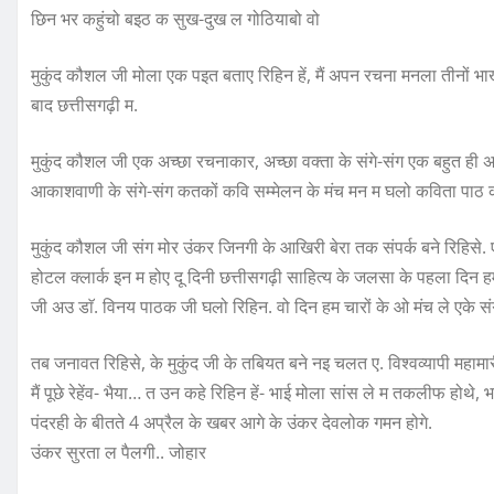
छिन भर कहुंचो बइठ क सुख-दुख ल गोठियाबो वो
मुकुंद कौशल जी मोला एक पइत बताए रिहिन हें, मैं अपन रचना मनला तीनों 
बाद छत्तीसगढ़ी म.
मुकुंद कौशल जी एक अच्छा रचनाकार, अच्छा वक्ता के संगे-संग एक बहुत ही 
आकाशवाणी के संगे-संग कतकों कवि सम्मेलन के मंच मन म घलो कविता पाठ क
मुकुंद कौशल जी संग मोर उंकर जिनगी के आखिरी बेरा तक संपर्क बने रिहिसे. 
होटल क्लार्क इन म होए दू दिनी छत्तीसगढ़ी साहित्य के जलसा के पहला दिन हम
जी अउ डाॅ. विनय पाठक जी घलो रिहिन. वो दिन हम चारों के ओ मंच ले एके संग
तब जनावत रिहिसे, के मुकुंद जी के तबियत बने नइ चलत ए. विश्वव्यापी महामारी
मैं पूछे रेहेंव- भैया… त उन कहे रिहिन हें- भाई मोला सांस ले म तकलीफ 
पंदरही के बीतते 4 अप्रैल के खबर आगे के उंकर देवलोक गमन होगे.
उंकर सुरता ल पैलगी.. जोहार